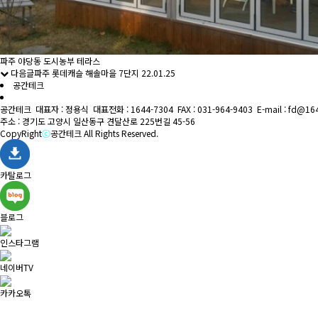
파주 야당동 도시농부 테라스
다음글
파주 롯데캐슬 해솔마을 7단지
22.01.25
공간테크
공간테크 대표자 : 정용식 대표전화 : 1644-7304 FAX : 031-964-9403 E-mail : fd@16
주소 : 경기도 고양시 일산동구 견달산로 225번길 45-56
CopyRight
ⓒ
공간테크 All Rights Reserved.
카탈로그
블로그
인스타그램
네이버TV
카카오톡