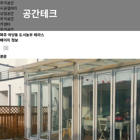
주거공간
시공갤러리
공간테크
상업공간
주거공간
카센터
주거공간
파주 야당동 도시농부 테라스
페이지 정보
본문