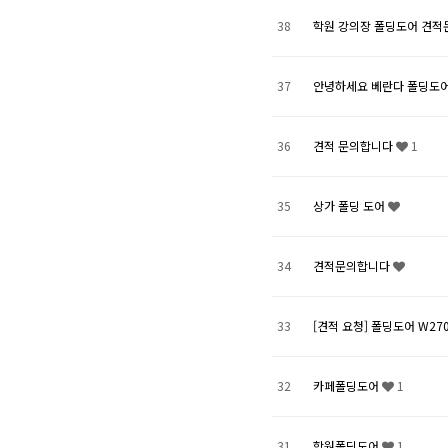
38
학원 강의장 폴딩도어 견
37
안녕하세요 베란다 폴딩도어
36
견적 문의합니다
1
35
상가 폴딩 도어
34
견적문의합니다
33
[견적 요청] 폴딩도어 W27
32
카페폴딩도어
1
31
학원폴딩도어
1