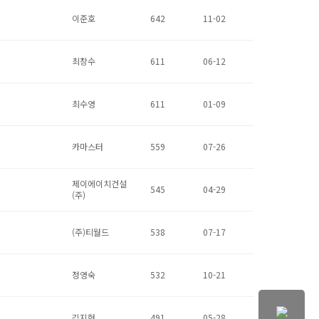
이준호
642
11-02
최창수
611
06-12
최수영
611
01-09
카마스터
559
07-26
제이에이치건설
545
04-29
(주)
(주)티월드
538
07-17
정영숙
532
10-21
김지현
491
05-28