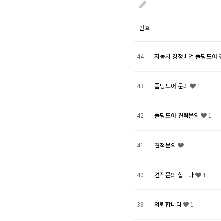
번호
44
자동차 경정비업 폴딩도어
43
폴딩도어 문의
1
42
폴딩도어 견즥문의
1
41
견적문의
40
견적문의 합니다
1
39
의뢰합니다
1