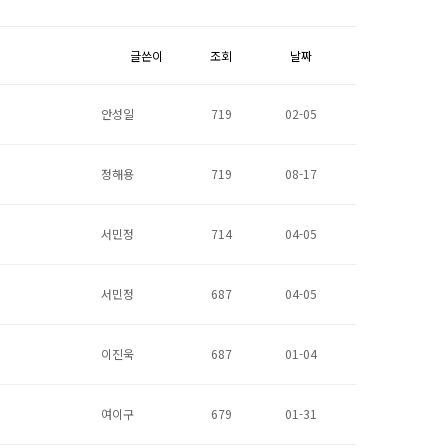
글쓴이
조회
날짜
안성일
719
02-05
정해용
719
08-17
서민정
714
04-05
서민정
687
04-05
이진욱
687
01-04
여이구
679
01-31